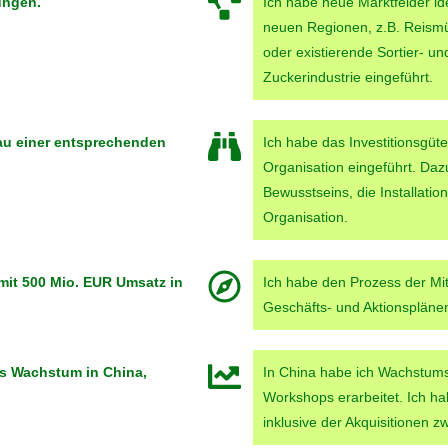
ungen.
Ich habe neue Marktfelder ide
neuen Regionen, z.B. Reismüh
oder existierende Sortier- u
Zuckerindustrie eingeführt.
au einer entsprechenden
Ich habe das Investitionsgüte
Organisation eingeführt. Da
Bewusstseins, die Installati
Organisation.
 mit 500 Mio. EUR Umsatz in
Ich habe den Prozess der Mitt
Geschäfts- und Aktionsplänen
es Wachstum in China,
In China habe ich Wachstumss
Workshops erarbeitet. Ich ha
inklusive der Akquisitionen z