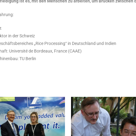
riedigung ist es, mit den Menschen zu arbeiten, um Brücken zwischen 
ahrung:
t
ktor in der Schweiz
eschäftsbereiches „Rice Processing“ in Deutschland und Indien
haft: Université de Bordeaux, France (CAAE)
chinenbau: TU Berlin