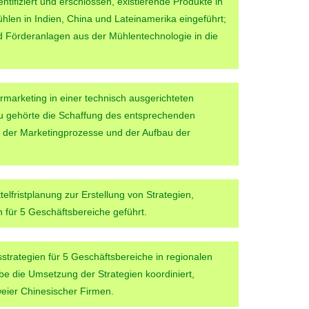
ntifiziert und erschlossen, existierende Produkte in
len in Indien, China und Lateinamerika eingeführt;
nd Förderanlagen aus der Mühlentechnologie in die
rmarketing in einer technisch ausgerichteten
zu gehörte die Schaffung des entsprechenden
on der Marketingprozesse und der Aufbau der
elfristplanung zur Erstellung von Strategien,
 für 5 Geschäftsbereiche geführt.
trategien für 5 Geschäftsbereiche in regionalen
be die Umsetzung der Strategien koordiniert,
weier Chinesischer Firmen.